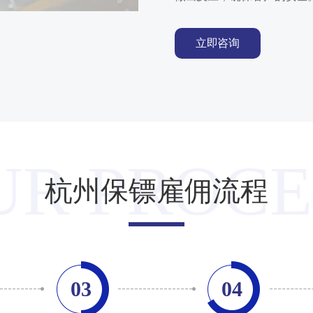
立即咨询
UR PROCE
杭州保镖雇佣流程
03
04