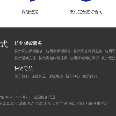
保镖选定
支付定金签订合同
式
杭州保镖服务
杭州私人保镖服务
杭州女保镖服务
杭州商务保镖服务
杭州司
杭州活动安保
杭州离婚纠纷保镖
杭州情感纠纷保护
杭州经济
快速导航
关于我们
保镖护卫
保镖培训
新闻中心
联系我们
备2022017247号-12
全国服务范围
海
太原
西安
成都
长沙
合肥
南京
长春
宁波
海口
沈阳
无锡
苏州
杭州