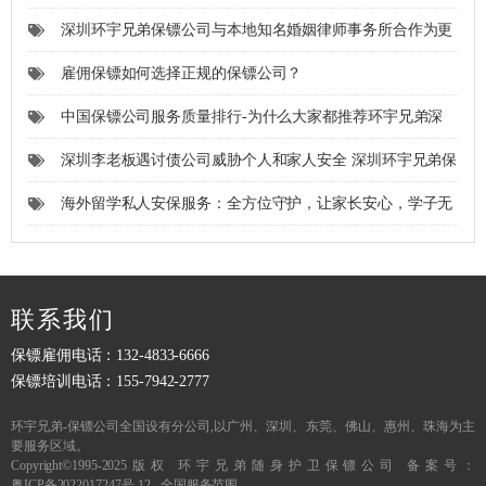
速抵达的广州、汕尾、河源、珠海、肇庆、清远等城市。
深圳环宇兄弟保镖公司与本地知名婚姻律师事务所合作为更
多需要婚姻纠纷安全保护的女士提供个人私人安保服务。
雇佣保镖如何选择正规的保镖公司？
中国保镖公司服务质量排行-为什么大家都推荐环宇兄弟深
圳保镖公司首选
深圳李老板遇讨债公司威胁个人和家人安全 深圳环宇兄弟保
镖公司成功解围危机
海外留学私人安保服务：全方位守护，让家长安心，学子无
忧！
联系我们
保镖雇佣电话：132-4833-6666
保镖培训电话：155-7942-2777
环宇兄弟-
保镖公司
全国设有分公司,以
广州、
深圳、
东莞、佛山、惠州、珠海为主
要服务区域。
Copyright©1995-2025版权 环宇兄弟随身护卫保镖公司 备案号：
粤ICP备2022017247号-12
全国服务范围